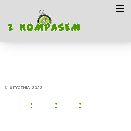
31 STYCZNIA, 2022
49
04
32
58
:
:
:
DNI
GODZ.
MIN.
SEK.