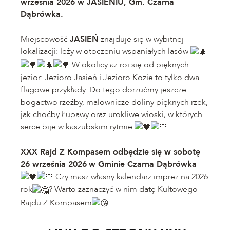
września 2026 w JASIENIU, Gm. Czarna
Dąbrówka.
Miejscowość
JASIEŃ
znajduje się w wybitnej
lokalizacji: leży w otoczeniu wspaniałych lasów
W okolicy aż roi się od pięknych
jezior: Jezioro Jasień i Jezioro Kozie to tylko dwa
flagowe przykłady. Do tego dorzućmy jeszcze
bogactwo rzeźby, malownicze doliny pięknych rzek,
jak choćby Łupawy oraz urokliwe wioski, w których
serce bije w kaszubskim rytmie
XXX Rajd Z Kompasem odbędzie się w sobotę
26 września 2026
w Gminie Czarna Dąbrówka
Czy masz własny kalendarz imprez na 2026
rok
? Warto zaznaczyć w nim datę Kultowego
Rajdu Z Kompasem