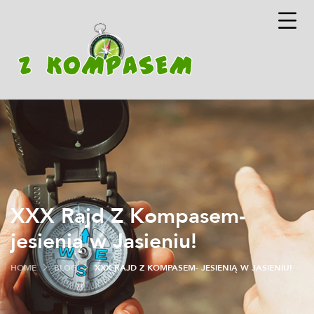
XXX Rajd Z Kompasem-
jesienią w Jasieniu!
HOME
BLOG
XXX RAJD Z KOMPASEM- JESIENIĄ W JASIENIU!