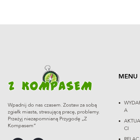
MENU
WYDAR
Wpadnij do nas czasem. Zostaw za sobą
A
zgiełk miasta, stresującą pracę, problemy.
Przeżyj niezapomnianą Przygodę „Z
AKTU
Kompasem”
CI
RELAC