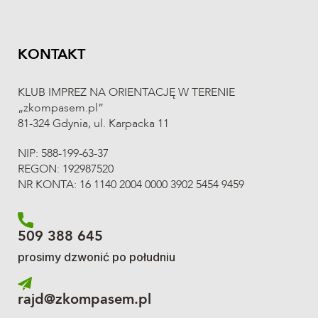
240
Kamila
Augustyn
174
Maksym
Avdieiev
KONTAKT
285
Dariusz
Backtrog
KLUB IMPREZ NA ORIENTACJĘ W TERENIE
283
Kuba
Backtrog
„zkompasem.pl”
81-324 Gdynia, ul. Karpacka 11
284
Rafał
Backtrog
NIP: 588-199-63-37
282
Zosia
Backtrog
REGON: 192987520
6
Zuzanna
Badziąg
NR KONTA: 16 1140 2004 0000 3902 5454 9459
58
Anna
Baj
509 388 645
288
Piotr
Bąk
prosimy dzwonić po południu
246
Marcin
Bartoszek
70
Damian
Bednarczyk
rajd@zkompasem.pl
177
Sebastian
Beszterda