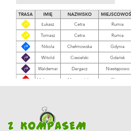
TRASA
IMIĘ
NAZWISKO
MIEJSCOWO
Łukasz
Cetra
Rumia
Tomasz
Cetra
Rumia
Nikola
Chełmowska
Gdynia
Witold
Ciesielski
Gdańsk
Waldemar
Dargacz
Niestępowo
Małgorzata
Moszczyńska
Olsztyn
Magda
Pawłowska
Rumia
Łukasz
Pawłowski
Rumia
Olaf
Pawłowski
Rumia
Adam
Świeca
Gdynia