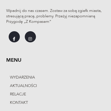
Alicja
Świeca
Gdynia
Wpadnij do nas czasem. Zostaw za sobą zgiełk miasta,
Maja
Świeca
Gdynia
stresującą pracę, problemy. Przeżyj niezapomnianą
Przygodę „Z Kompasem”
Hanna
Sypniewska
Gdynia
Antoni
Sypniewski
Gdynia
MENU
LISTA STARTOWA
WYDARZENIA
AKTUALNOŚCI
NR. ST.
TRASA
IMIĘ
NAZWISKO
MI
RELACJE
226
Emilia
Albrecht
KONTAKT
228
Ida
Albrecht