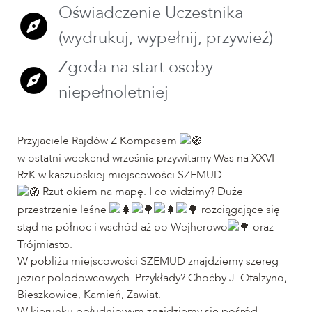
Oświadczenie Uczestnika
(wydrukuj, wypełnij, przywieź)
Zgoda na start osoby
niepełnoletniej
Przyjaciele Rajdów Z Kompasem
w ostatni weekend września przywitamy Was na XXVI
RzK w kaszubskiej miejscowości SZEMUD.
Rzut okiem na mapę. I co widzimy? Duże
przestrzenie leśne
rozciągające się
stąd na północ i wschód aż po Wejherowo
oraz
Trójmiasto.
W pobliżu miejscowości SZEMUD znajdziemy szereg
jezior polodowcowych. Przykłady? Choćby J. Otalżyno,
Bieszkowice, Kamień, Zawiat.
W kierunku południowym znajdziemy się pośród