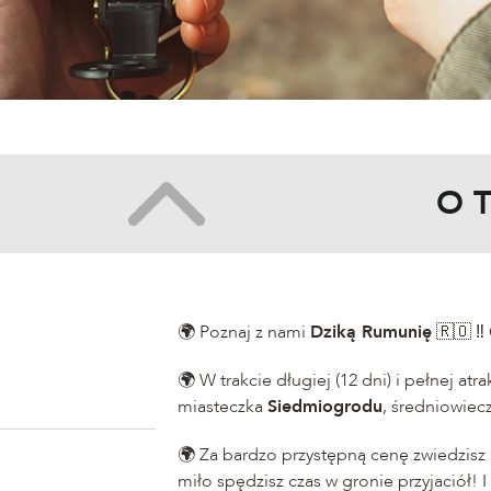
O 
🌍 Poznaj z nami
Dziką Rumunię
🇷🇴 ‼
🌍 W trakcie długiej (12 dni) i pełnej a
miasteczka
Siedmiogrodu
, średniowiec
🌍 Za bardzo przystępną cenę zwiedzisz 
miło spędzisz czas w gronie przyjaciół! 