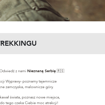
TREKKINGU
 Odwiedź z nami
Nieznaną Serbię
🇷🇸
trakcji Wyprawy- poznamy tajemnicze
zne zamczyska, malownicze góry.
kawał świata, poznasz nowe miejsca,
I do tego czeka Ciebie moc atrakcji!