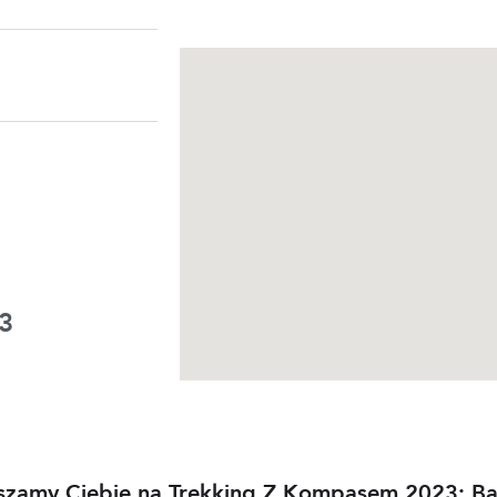
3
raszamy Ciebie na Trekking Z Kompasem 2023: Ba