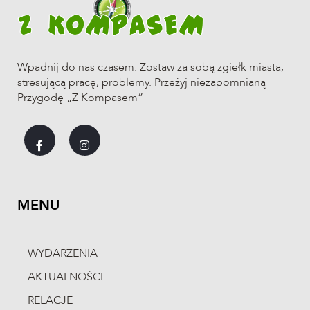
Wpadnij do nas czasem. Zostaw za sobą zgiełk miasta,
stresującą pracę, problemy. Przeżyj niezapomnianą
LISTA STARTOWA
Przygodę „Z Kompasem”
NR. ST.
TRASA
IMIĘ
NAZWISKO
135
Michał
Bałchanowski
MENU
70
Monika
Banaszak
27
Roman
Biegajski
WYDARZENIA
210
Adam
Biernat
AKTUALNOŚCI
209
Malina
Biernat
RELACJE