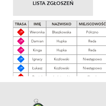
LISTA ZGŁOSZEŃ
TRASA
IMIĘ
NAZWISKO
MIEJSCOWOŚĆ
Weronika
Błaszkowska
Półczno
Damian
Hupka
Reda
Kinga
Hupka
Reda
Ignacy
Kozłowski
Niestępowo
Łukasz
Kozłowski
Niestępowo
Daniel
Leśniewski
Słupsk
Agata
Smeja
Gdynia
Konrad
Smeja
Gdynia
Piotr
Smeja
Gdynia