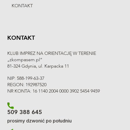
211
Mateusz
Biernat
KONTAKT
208
Rafal
Biernat
194
Andrzej
Borek
96
Grzegorz
Borowiak
KONTAKT
100
Jagoda
Borowiak
KLUB IMPREZ NA ORIENTACJĘ W TERENIE
97
Monika
Borowiak
„zkompasem.pl”
81-324 Gdynia, ul. Karpacka 11
99
Stefan
Borowiak
NIP: 588-199-63-37
98
Zofia
Borowiak
REGON: 192987520
145
Dariusz
Borowski-Krać
NR KONTA: 16 1140 2004 0000 3902 5454 9459
58
Sławek
Boryń
509 388 645
82
Alicja
Bożek
prosimy dzwonić po południu
158
Katarzyna
Brazulewicz