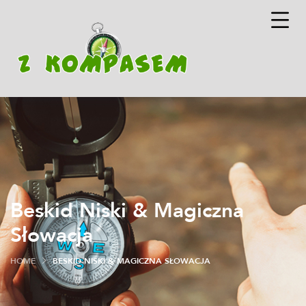
Beskid Niski & Magiczna
Słowacja
HOME
BESKID NISKI & MAGICZNA SŁOWACJA