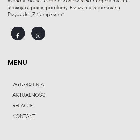
Wpadnij do nas czasem. Zostaw za sobą zgiełk miasta,
stresującą pracę, problemy. Przeżyj niezapomnianą
Przygodę „Z Kompasem”
MENU
WYDARZENIA
AKTUALNOŚCI
RELACJE
KONTAKT